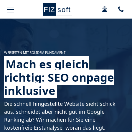
Springe zur Hauptnavigation
Springe zum Hauptinhalt
Springe zu den Kontaktdaten und Support
Springe zum Footer
WEBSEITEN MIT SOLIDEM FUNDAMENT
Mach es gleich
richtig: SEO onpage
inklusive
Die schnell hingestellte Website sieht schick
aus, schneidet aber nicht gut im Google
Ranking ab? Wir machen für Sie eine
kostenfreie Erstanalyse, woran das liegt.