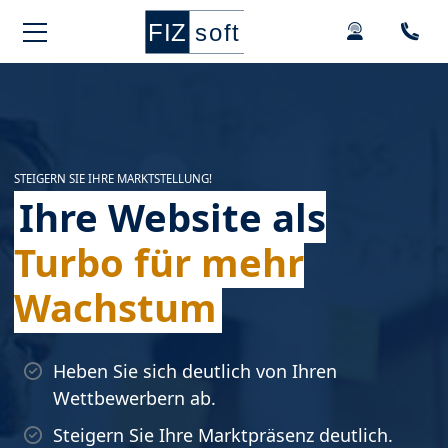
Springe zur Hauptnavigation
Springe zum Hauptinhalt
Springe zu den Kontaktdaten und Support
Springe zum Footer
STEIGERN SIE IHRE MARKTSTELLUNG!
Ihre Website als
Turbo für mehr
Wachstum
Heben Sie sich deutlich von Ihren
Wettbewerbern ab.
Steigern Sie Ihre Marktpräsenz deutlich.