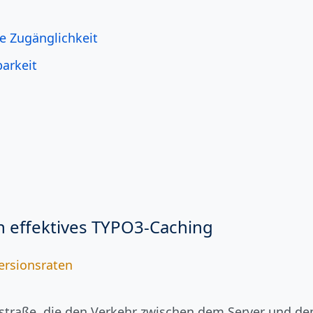
e Zugänglichkeit
arkeit
 effektives TYPO3-Caching
ersionsraten
lstraße, die den Verkehr zwischen dem Server und de