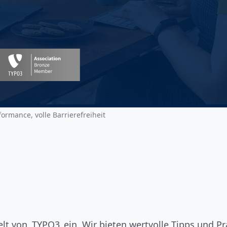
formance, volle Barrierefreiheit
elt von
TYPO3
ein. Wir bieten wertvolle Tipps und Pra