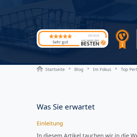
08/2026
Sehr gut
Startseite
Blog
Im Fokus
Top Per
Was Sie erwartet
Einleitung
In diesem Artikel tauchen wir in die W