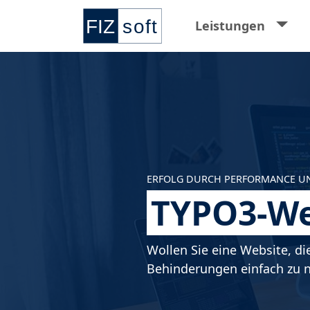
Springe zur Hauptnavigation
Springe zum Hauptinhalt
Springe zu den Kontaktdaten und Supp
Springe zum Footer
Leistungen
ERFOLG DURCH PERFORMANCE UN
TYPO3-Web
Wollen Sie eine Website, di
Behinderungen einfach zu nu