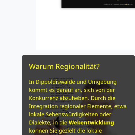
Warum Regionalität?
In Dippoldiswalde und Umgebung
kommt es darauf an, sich von der
Konkurrenz abzuheben. Durch die
Integration regionaler Elemente, etwa
lokale Sehenswürdigkeiten oder
Dialekte, in die
Webentwicklung
können Sie gezielt die lokale