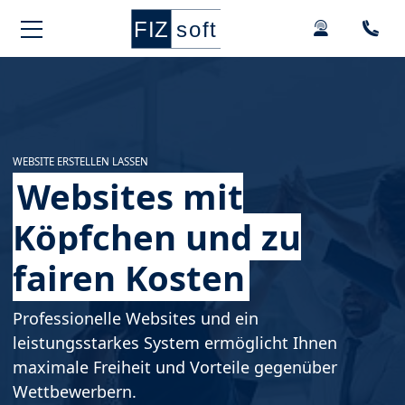
Springe zur Hauptnavigation
Springe zum Hauptinhalt
Springe zu den Kontaktdaten und Support
Springe zum Footer
WEBSITE ERSTELLEN LASSEN
Websites mit
Köpfchen und zu
fairen Kosten
Professionelle Websites und ein
leistungsstarkes System ermöglicht Ihnen
maximale Freiheit und Vorteile gegenüber
Wettbewerbern.