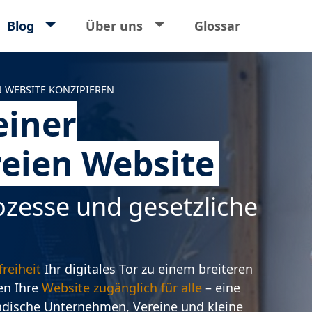
ort
Blog
Über uns
Glossar
N WEBSITE KONZIPIEREN
einer
reien Website
rozesse und gesetzliche
freiheit
Ihr digitales Tor zu einem breiteren
en Ihre
Website zugänglich für alle
– eine
ndische Unternehmen, Vereine und kleine