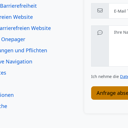
Barrierefreiheit
E-Mail
freien Website
barrierefreien Website
Ihre N
n Onepager
rungen und Pflichten
ive Navigation
tes
Ich nehme die
Dat
Anfrage abs
tionen
che