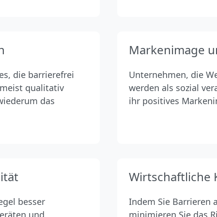
n
Markenimage u
, die barrierefrei
Unternehmen, die Wert
meist qualitativ
werden als sozial ve
 wiederum das
ihr positives Marken
ität
Wirtschaftliche 
Regel besser
Indem Sie Barrieren 
Geräten und
minimieren Sie das R