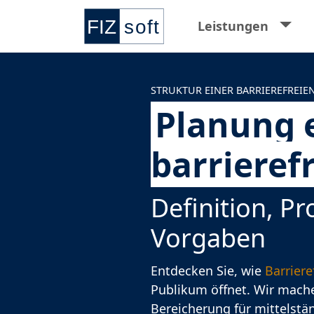
Springe zur Hauptnavigation
Springe zum Hauptinhalt
Springe zu den Kontaktdaten und Supp
Springe zum Footer
Leistungen
STRUKTUR EINER BARRIEREFREIE
Planung 
barrieref
Definition, P
Vorgaben
Entdecken Sie, wie
Barriere
Publikum öffnet. Wir mach
Bereicherung für mittelstä