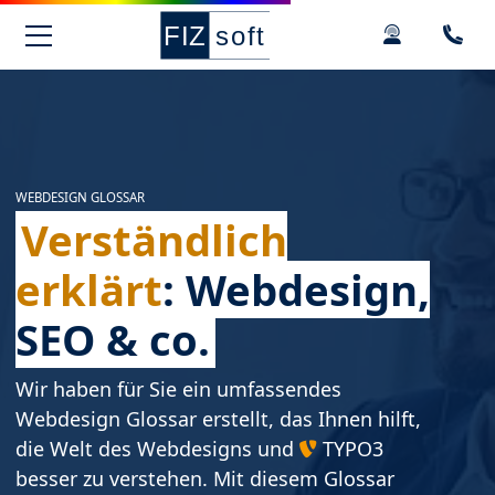
Springe zur Hauptnavigation
Springe zum Hauptinhalt
Springe zu den Kontaktdaten und Support
Springe zum Footer
WEBDESIGN GLOSSAR
Verständlich
erklärt
: Webdesign,
SEO & co.
Wir haben für Sie ein umfassendes
Webdesign Glossar erstellt, das Ihnen hilft,
die Welt des Webdesigns und
TYPO3
besser zu verstehen. Mit diesem Glossar