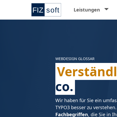
Springe zur Hauptnavigation
Springe zum Hauptinhalt
Springe zu den Kontaktdaten und Supp
Springe zum Footer
Leistungen
WEBDESIGN GLOSSAR
Verständl
co.
Wir haben für Sie ein umfa
TYPO3 besser zu verstehen.
Fachbegriffen
, die Sie in