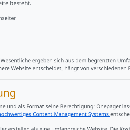
eite besteht.
nseiter
s Wesentliche ergeben sich aus dem begrenzten Umf
ere Website entscheidet, hängt von verschiedenen F
rung
rme und als Format seine Berechtigung: Onepager la
hochwertiges Content Management Systems
entsche
ller erstellen als eine umfangreiche Website. Die Ko