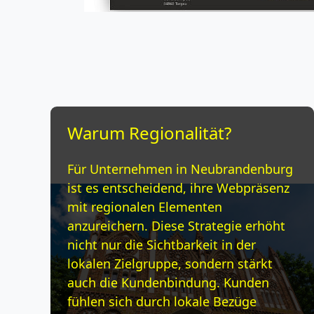
Warum Regionalität?
Für Unternehmen in Neubrandenburg
ist es entscheidend, ihre Webpräsenz
mit regionalen Elementen
anzureichern. Diese Strategie erhöht
nicht nur die Sichtbarkeit in der
lokalen Zielgruppe, sondern stärkt
auch die Kundenbindung. Kunden
fühlen sich durch lokale Bezüge