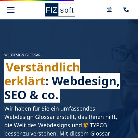
Springe zur Hauptnavigation
Springe zum Hauptinhalt
Springe zu den Kontaktdaten und Support
Springe zum Footer
WEBDESIGN GLOSSAR
Verständlich
erklärt
: Webdesign,
SEO & co.
Wir haben für Sie ein umfassendes
Webdesign Glossar erstellt, das Ihnen hilft,
die Welt des Webdesigns und
TYPO3
besser zu verstehen. Mit diesem Glossar