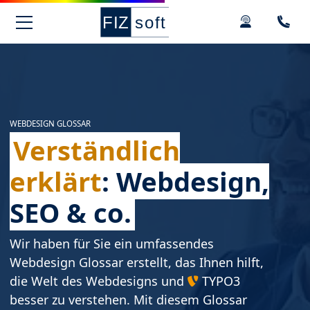
Springe zur Hauptnavigation
Springe zum Hauptinhalt
Springe zu den Kontaktdaten und Support
Springe zum Footer
WEBDESIGN GLOSSAR
Verständlich
erklärt
: Webdesign,
SEO & co.
Wir haben für Sie ein umfassendes
Webdesign Glossar erstellt, das Ihnen hilft,
die Welt des Webdesigns und
TYPO3
besser zu verstehen. Mit diesem Glossar